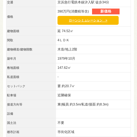
京浜急行電鉄本線汐入駅 徒歩34分
交通
新価格
390万円(消費税等含)
価格
ローンシミュレーション >
延 74.52㎡
建物面積
4ＬＤＫ
間取
木造/地上2階
建物構造/建物階数
1979年10月
築年月
147.62㎡
敷地面積
-
私道面積
要 約20.7㎡
セットバック
近隣確保
駐車場
東(幅員 約3.5m/私道/接面 約8.3m)
接道方向等
設備
不要
国土法
市街化区域
都市計画