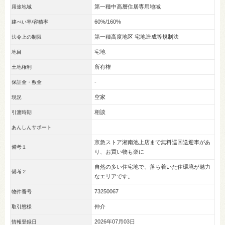
第一種中高層住居専用地域
用途地域
60%/160%
建ぺい率/容積率
第一種高度地区 宅地造成等規制法
法令上の制限
宅地
地目
所有権
土地権利
-
保証金・敷金
空家
現況
相談
引渡時期
あんしんサポート
京急ストア湘南池上店まで無料巡回送迎車があ
備考１
り、お買い物も楽に
自然の多い住宅地で、落ち着いた住環境が魅力
備考２
なエリアです。
73250067
物件番号
仲介
取引態様
2026年07月03日
情報登録日