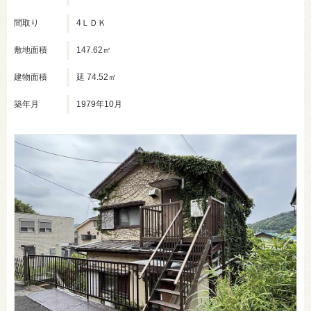
間取り
4ＬＤＫ
敷地面積
147.62㎡
建物面積
延 74.52㎡
築年月
1979年10月