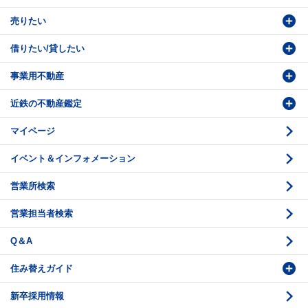
売りたい
物件検索
借りたい/貸したい
物件番号検索
価格査定依頼
事業用不動産
投資・事業用検索
売却相談
賃貸物件検索
近鉄の不動産鑑定
購入のお問い合わせ
学園前賃貸センター
購入・売却の流れ
マイページ
賃貸借のお問い合わせ
収益不動産の取扱
時価評価支援
イベント＆インフォメーション
底地の資産性
鑑定評価ご相談例
営業所検索
相続と不動産
鑑定評価の流れ
営業担当者検索
不動産投資のQ＆A
お問い合わせ・ご相談
Q＆A
法人営業センター紹介
鑑定センター紹介
住み替えガイド
新卒採用情報
価格査定
購入のスケジュール