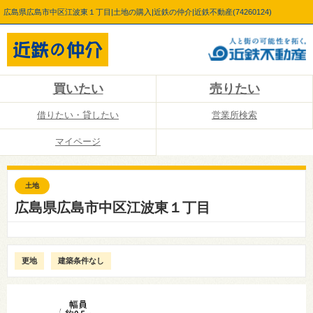
広島県広島市中区江波東１丁目|土地の購入|近鉄の仲介|近鉄不動産(74260124)
買いたい
売りたい
借りたい・貸したい
営業所検索
マイページ
土地
広島県広島市中区江波東１丁目
更地
建築条件なし