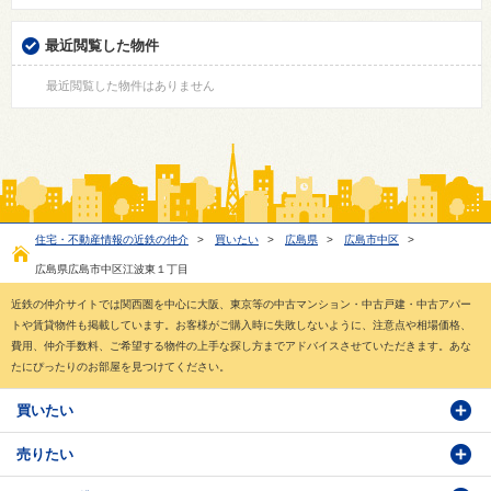
最近閲覧した物件
最近閲覧した物件はありません
住宅・不動産情報の近鉄の仲介
>
買いたい
>
広島県
>
広島市中区
>
広島県広島市中区江波東１丁目
近鉄の仲介サイトでは関西圏を中心に大阪、東京等の中古マンション・中古戸建・中古アパー
トや賃貸物件も掲載しています。お客様がご購入時に失敗しないように、注意点や相場価格、
費用、仲介手数料、ご希望する物件の上手な探し方までアドバイスさせていただきます。あな
たにぴったりのお部屋を見つけてください。
買いたい
売りたい
物件検索