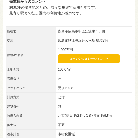
売主様からのコメント
約30坪の整形地のため、様々な用途で活用可能です。
最寄り駅まで徒歩圏内の利便性が魅力です。
広島県広島市中区江波東１丁目
所在地
広島電鉄江波線舟入南駅 徒歩7分
交通
1,900万円
価格/坪単価
ローンシミュレーション >
100.07㎡
土地面積
㎡
私道負担
要 約4.9㎡
セットバック
公簿
計測方式
無
建築条件※
北西(幅員 約2.5m/公道/接面 約6.5m)
接道方向等
不要
国土法
市街化区域
都市計画