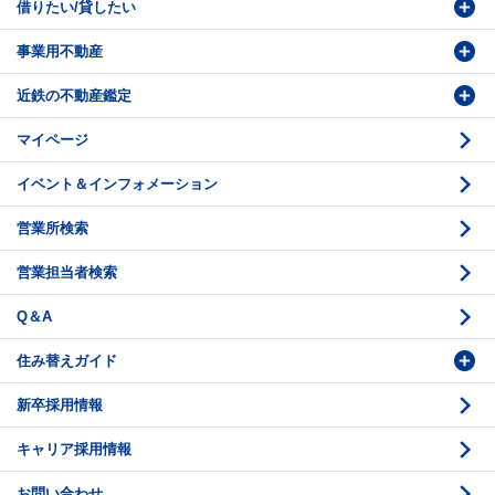
借りたい/貸したい
物件番号検索
価格査定依頼
事業用不動産
投資・事業用検索
売却相談
賃貸物件検索
近鉄の不動産鑑定
購入のお問い合わせ
学園前賃貸センター
購入・売却の流れ
マイページ
賃貸借のお問い合わせ
収益不動産の取扱
時価評価支援
イベント＆インフォメーション
底地の資産性
鑑定評価ご相談例
営業所検索
相続と不動産
鑑定評価の流れ
営業担当者検索
不動産投資のQ＆A
お問い合わせ・ご相談
Q＆A
法人営業センター紹介
鑑定センター紹介
住み替えガイド
新卒採用情報
価格査定
購入のスケジュール
キャリア採用情報
媒介契約
物件資料の読み方 1
お問い合わせ
売却活動
物件資料の読み方 2