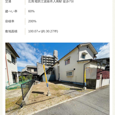
交通
広島電鉄江波線舟入南駅 徒歩7分
建ぺい率
60%
容積率
200%
敷地面積
100.07㎡(約 30.27坪)