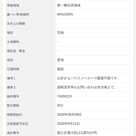
第一種住居地域
用途地域
60%/200%
建ぺい率/容積率
法令上の制限
宅地
地目
-
土地権利
-
保証金・敷金
更地
現況
相談
引渡時期
お好きなハウスメーカーで建築可能です。
備考１
資料請求等のお問い合わせ担当者まで。
備考２
74260124
物件番号
仲介
取引態様
2026年08月08日
情報登録日
2026年8月11日
次回更新予定日
国土交通大臣(11)第3123号
免許番号