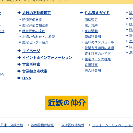
い
近鉄の不動産鑑定
住み替えガイド
購
物
時価評価支援
価格査定
物
ー
鑑定評価ご相談例
媒介契約
現
わせ
鑑定評価の流れ
売却活動
重
お問い合わせ・ご相談
売却諸費用
売
鑑定センター紹介
売却のスケジュール
決
希望条件項目の確認
マイページ
決
資金計画のたて方
イベント＆インフォメーション
住宅ローンの種類
営業所検索
返済計画
購入諸費用
営業担当者検索
紹介
Q＆A
譲戸建・分譲土地
首都圏物件情報
東海圏物件情報
リフォーム・リノベーショ