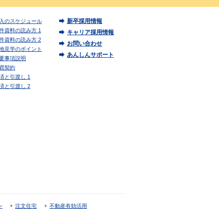
新卒採用情報
入のスケジュール
件資料の読み方 1
キャリア採用情報
件資料の読み方 2
お問い合わせ
地見学のポイント
あんしんサポート
要事項説明
買契約
済と引渡し 1
済と引渡し 2
ン
注文住宅
不動産有効活用