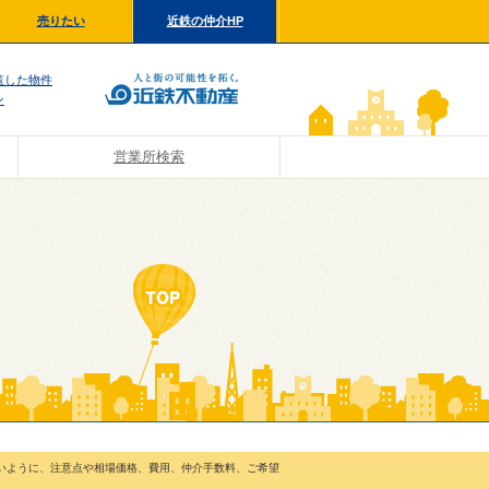
売りたい
近鉄の仲介HP
覧した物件
ン
営業所検索
いように、注意点や相場価格、費用、仲介手数料、ご希望