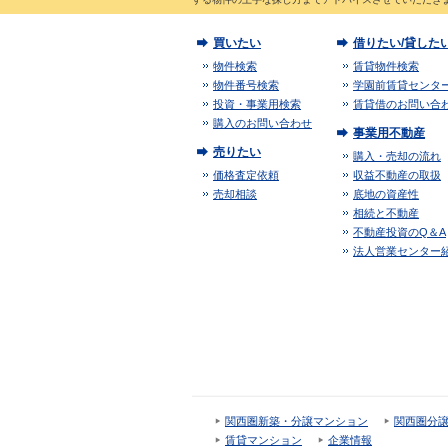
買いたい
借りたい/貸した
物件検索
賃貸物件検索
物件番号検索
学園前賃貸センタ
投資・事業用検索
賃貸借のお問い合
購入のお問い合わせ
事業用不動産
売りたい
購入・売却の流れ
価格査定依頼
収益不動産の取扱
売却相談
底地の資産性
相続と不動産
不動産投資のQ＆A
法人営業センター
関西圏新築・分譲マンション
関西圏分
賃貸マンション
企業情報