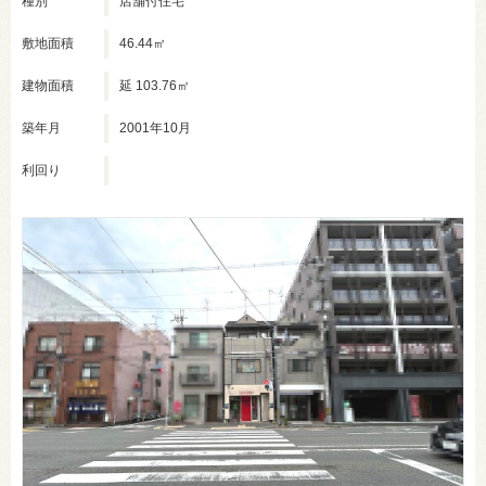
種別
店舗付住宅
敷地面積
46.44㎡
建物面積
延 103.76㎡
築年月
2001年10月
利回り