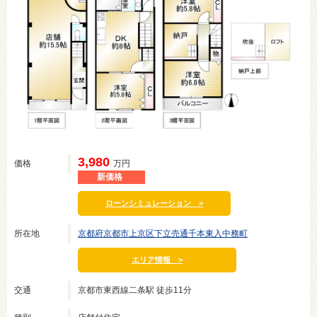
3,980
価格
万円
新価格
ローンシミュレーション >
所在地
京都府京都市上京区下立売通千本東入中務町
エリア情報 >
交通
京都市東西線二条駅 徒歩11分