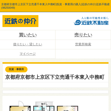
京都府京都市上京区下立売通千本東入中務町|投資・事業用の購入|近鉄の仲介|近鉄不動産
(98250049)
買いたい
売りたい
借りたい・貸したい
営業所検索
マイページ
投資・事業用
京都府京都市上京区下立売通千本東入中務町