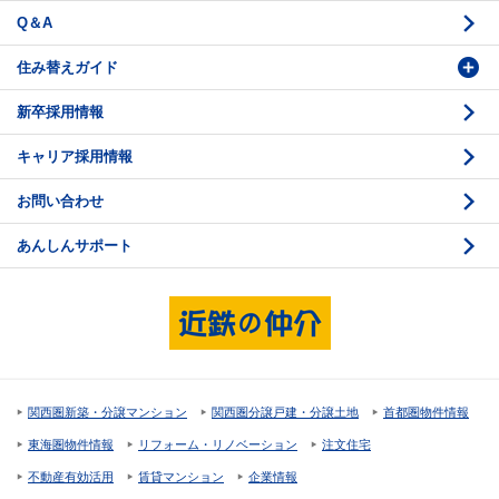
Q＆A
法人営業センター紹介
鑑定センター紹介
住み替えガイド
新卒採用情報
価格査定
購入のスケジュール
キャリア採用情報
媒介契約
物件資料の読み方 1
お問い合わせ
売却活動
物件資料の読み方 2
あんしんサポート
売却諸費用
現地見学のポイント
売却のスケジュール
重要事項説明
希望条件項目の確認
売買契約
資金計画のたて方
決済と引渡し 1
関西圏新築・分譲マンション
関西圏分譲戸建・分譲土地
首都圏物件情報
住宅ローンの種類
決済と引渡し 2
東海圏物件情報
リフォーム・リノベーション
注文住宅
返済計画
不動産有効活用
賃貸マンション
企業情報