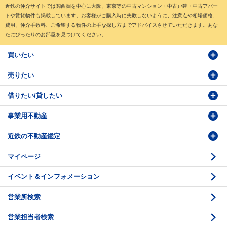
近鉄の仲介サイトでは関西圏を中心に大阪、東京等の中古マンション・中古戸建・中古アパー
トや賃貸物件も掲載しています。お客様がご購入時に失敗しないように、注意点や相場価格、
費用、仲介手数料、ご希望する物件の上手な探し方までアドバイスさせていただきます。あな
たにぴったりのお部屋を見つけてください。
買いたい
売りたい
物件検索
借りたい/貸したい
物件番号検索
価格査定依頼
事業用不動産
投資・事業用検索
売却相談
賃貸物件検索
近鉄の不動産鑑定
購入のお問い合わせ
学園前賃貸センター
購入・売却の流れ
マイページ
賃貸借のお問い合わせ
収益不動産の取扱
時価評価支援
イベント＆インフォメーション
底地の資産性
鑑定評価ご相談例
営業所検索
相続と不動産
鑑定評価の流れ
営業担当者検索
不動産投資のQ＆A
お問い合わせ・ご相談