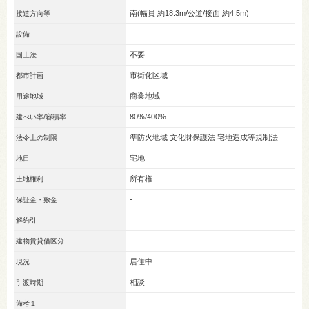
南(幅員 約18.3m/公道/接面 約4.5m)
接道方向等
設備
不要
国土法
市街化区域
都市計画
商業地域
用途地域
80%/400%
建ぺい率/容積率
準防火地域 文化財保護法 宅地造成等規制法
法令上の制限
宅地
地目
所有権
土地権利
-
保証金・敷金
解約引
建物賃貸借区分
居住中
現況
相談
引渡時期
備考１