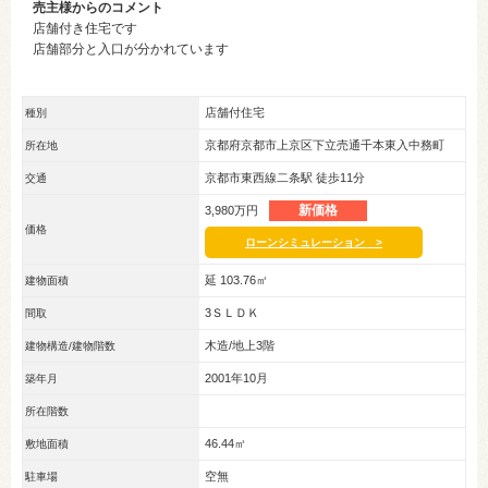
売主様からのコメント
店舗付き住宅です
店舗部分と入口が分かれています
店舗付住宅
種別
京都府京都市上京区下立売通千本東入中務町
所在地
京都市東西線二条駅 徒歩11分
交通
新価格
3,980万円
価格
ローンシミュレーション >
延 103.76㎡
建物面積
3ＳＬＤＫ
間取
木造/地上3階
建物構造/建物階数
2001年10月
築年月
所在階数
46.44㎡
敷地面積
空無
駐車場