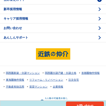
新卒採用情報
価格査定
購入のスケジュール
キャリア採用情報
媒介契約
物件資料の読み方 1
お問い合わせ
売却活動
物件資料の読み方 2
あんしんサポート
売却諸費用
現地見学のポイント
売却のスケジュール
重要事項説明
希望条件項目の確認
売買契約
資金計画のたて方
決済と引渡し 1
関西圏新築・分譲マンション
関西圏分譲戸建・分譲土地
首都圏物件情報
住宅ローンの種類
決済と引渡し 2
東海圏物件情報
リフォーム・リノベーション
注文住宅
返済計画
不動産有効活用
賃貸マンション
企業情報
購入諸費用
お問い合わせ