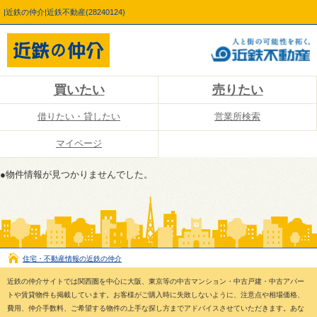
|近鉄の仲介|近鉄不動産(28240124)
買いたい
売りたい
借りたい・貸したい
営業所検索
マイページ
●物件情報が見つかりませんでした。
住宅・不動産情報の近鉄の仲介
近鉄の仲介サイトでは関西圏を中心に大阪、東京等の中古マンション・中古戸建・中古アパー
トや賃貸物件も掲載しています。お客様がご購入時に失敗しないように、注意点や相場価格、
費用、仲介手数料、ご希望する物件の上手な探し方までアドバイスさせていただきます。あな