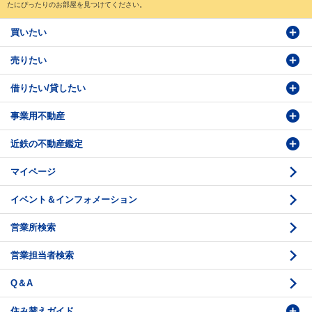
たにぴったりのお部屋を見つけてください。
買いたい
売りたい
物件検索
借りたい/貸したい
物件番号検索
価格査定依頼
事業用不動産
投資・事業用検索
売却相談
賃貸物件検索
近鉄の不動産鑑定
購入のお問い合わせ
学園前賃貸センター
購入・売却の流れ
マイページ
賃貸借のお問い合わせ
収益不動産の取扱
時価評価支援
イベント＆インフォメーション
底地の資産性
鑑定評価ご相談例
営業所検索
相続と不動産
鑑定評価の流れ
営業担当者検索
不動産投資のQ＆A
お問い合わせ・ご相談
Q＆A
法人営業センター紹介
鑑定センター紹介
住み替えガイド