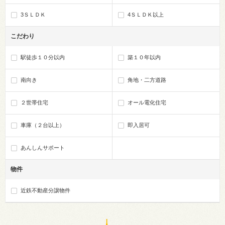
3ＳＬＤＫ
4ＳＬＤＫ以上
こだわり
駅徒歩１０分以内
築１０年以内
南向き
角地・二方道路
２世帯住宅
オール電化住宅
車庫（２台以上）
即入居可
あんしんサポート
物件
近鉄不動産分譲物件