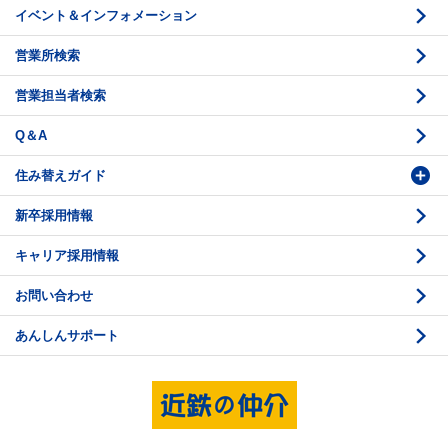
イベント＆インフォメーション
底地の資産性
鑑定評価ご相談例
営業所検索
相続と不動産
鑑定評価の流れ
営業担当者検索
不動産投資のQ＆A
お問い合わせ・ご相談
Q＆A
法人営業センター紹介
鑑定センター紹介
住み替えガイド
新卒採用情報
価格査定
購入のスケジュール
キャリア採用情報
媒介契約
物件資料の読み方 1
お問い合わせ
売却活動
物件資料の読み方 2
あんしんサポート
売却諸費用
現地見学のポイント
売却のスケジュール
重要事項説明
希望条件項目の確認
売買契約