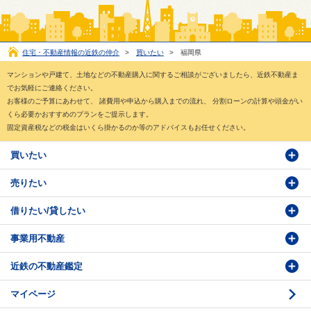
住宅・不動産情報の近鉄の仲介
>
買いたい
>
福岡県
マンションや戸建て、土地などの不動産購入に関するご相談がございましたら、近鉄不動産ま
でお気軽にご連絡ください。
お客様のご予算にあわせて、 諸費用や申込から購入までの流れ、 分割ローンの計算や頭金がい
くら必要かおすすめのプランをご提示します。
固定資産税などの税金はいくら掛かるのか等のアドバイスもお任せください。
買いたい
売りたい
物件検索
借りたい/貸したい
物件番号検索
価格査定依頼
事業用不動産
投資・事業用検索
売却相談
賃貸物件検索
近鉄の不動産鑑定
購入のお問い合わせ
学園前賃貸センター
購入・売却の流れ
マイページ
賃貸借のお問い合わせ
収益不動産の取扱
時価評価支援