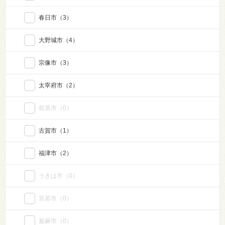
春日市
（3）
大野城市
（4）
宗像市
（3）
太宰府市
（2）
前原市
（0）
古賀市
（1）
福津市
（2）
うきは市
（0）
宮若市
（0）
嘉麻市
（0）