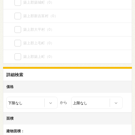
築上郡築城町
（0）
築上郡新吉富村
（0）
築上郡大平村
（0）
築上郡上毛町
（0）
築上郡築上町
（0）
詳細検索
価格
から
面積
建物面積：