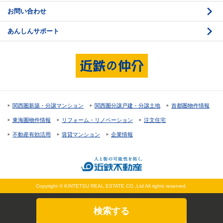
お問い合わせ
売却活動
物件資料の読み方 2
あんしんサポート
売却諸費用
現地見学のポイント
売却のスケジュール
重要事項説明
希望条件項目の確認
売買契約
資金計画のたて方
決済と引渡し 1
関西圏新築・分譲マンション
関西圏分譲戸建・分譲土地
首都圏物件情報
住宅ローンの種類
決済と引渡し 2
東海圏物件情報
リフォーム・リノベーション
注文住宅
返済計画
不動産有効活用
賃貸マンション
企業情報
購入諸費用
Copyright © KINTETSU REAL ESTATE CO.,Ltd All rights reserved.