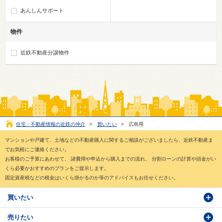
あんしんサポート
物件
近鉄不動産分譲物件
住宅・不動産情報の近鉄の仲介
>
買いたい
>
広島県
マンションや戸建て、土地などの不動産購入に関するご相談がございましたら、近鉄不動産ま
でお気軽にご連絡ください。
お客様のご予算にあわせて、 諸費用や申込から購入までの流れ、 分割ローンの計算や頭金がい
くら必要かおすすめのプランをご提示します。
固定資産税などの税金はいくら掛かるのか等のアドバイスもお任せください。
買いたい
売りたい
物件検索