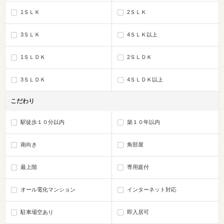
1ＳＬＫ
2ＳＬＫ
3ＳＬＫ
4ＳＬＫ以上
1ＳＬＤＫ
2ＳＬＤＫ
3ＳＬＤＫ
4ＳＬＤＫ以上
こだわり
駅徒歩１０分以内
築１０年以内
南向き
角部屋
最上階
専用庭付
オール電化マンション
インターネット対応
駐車場空あり
即入居可