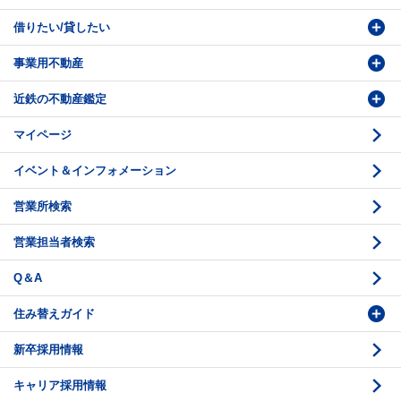
借りたい/貸したい
物件番号検索
価格査定依頼
事業用不動産
投資・事業用検索
売却相談
賃貸物件検索
近鉄の不動産鑑定
購入のお問い合わせ
学園前賃貸センター
購入・売却の流れ
マイページ
賃貸借のお問い合わせ
収益不動産の取扱
時価評価支援
イベント＆インフォメーション
底地の資産性
鑑定評価ご相談例
営業所検索
相続と不動産
鑑定評価の流れ
営業担当者検索
不動産投資のQ＆A
お問い合わせ・ご相談
Q＆A
法人営業センター紹介
鑑定センター紹介
住み替えガイド
新卒採用情報
価格査定
購入のスケジュール
キャリア採用情報
媒介契約
物件資料の読み方 1