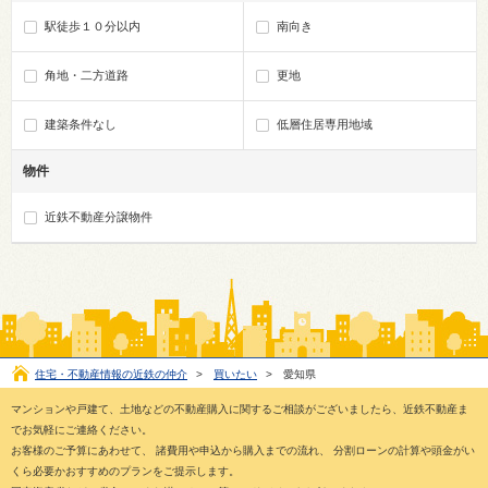
駅徒歩１０分以内
南向き
角地・二方道路
更地
建築条件なし
低層住居専用地域
物件
近鉄不動産分譲物件
住宅・不動産情報の近鉄の仲介
>
買いたい
>
愛知県
マンションや戸建て、土地などの不動産購入に関するご相談がございましたら、近鉄不動産ま
でお気軽にご連絡ください。
お客様のご予算にあわせて、 諸費用や申込から購入までの流れ、 分割ローンの計算や頭金がい
くら必要かおすすめのプランをご提示します。