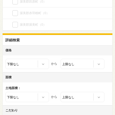
渥美郡田原町
（0）
渥美郡赤羽根町
（0）
渥美郡渥美町
（0）
詳細検索
価格
から
面積
土地面積：
から
こだわり