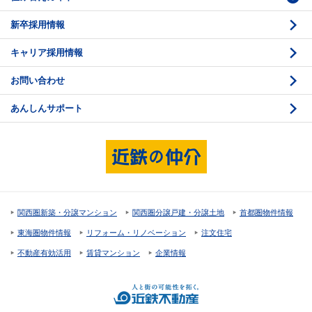
新卒採用情報
価格査定
購入のスケジュール
キャリア採用情報
媒介契約
物件資料の読み方 1
お問い合わせ
売却活動
物件資料の読み方 2
あんしんサポート
売却諸費用
現地見学のポイント
売却のスケジュール
重要事項説明
希望条件項目の確認
売買契約
資金計画のたて方
決済と引渡し 1
関西圏新築・分譲マンション
関西圏分譲戸建・分譲土地
首都圏物件情報
住宅ローンの種類
決済と引渡し 2
東海圏物件情報
リフォーム・リノベーション
注文住宅
返済計画
不動産有効活用
賃貸マンション
企業情報
購入諸費用