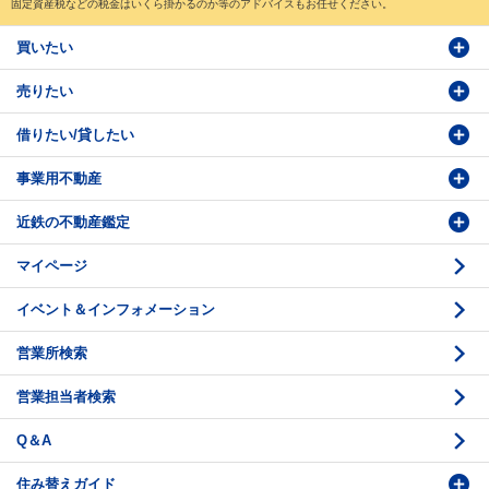
固定資産税などの税金はいくら掛かるのか等のアドバイスもお任せください。
買いたい
売りたい
物件検索
借りたい/貸したい
物件番号検索
価格査定依頼
事業用不動産
投資・事業用検索
売却相談
賃貸物件検索
近鉄の不動産鑑定
購入のお問い合わせ
学園前賃貸センター
購入・売却の流れ
マイページ
賃貸借のお問い合わせ
収益不動産の取扱
時価評価支援
イベント＆インフォメーション
底地の資産性
鑑定評価ご相談例
営業所検索
相続と不動産
鑑定評価の流れ
営業担当者検索
不動産投資のQ＆A
お問い合わせ・ご相談
Q＆A
法人営業センター紹介
鑑定センター紹介
住み替えガイド