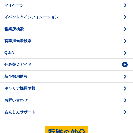
マイページ
賃貸借のお問い合わせ
収益不動産の取扱
時価評価支援
イベント＆インフォメーション
底地の資産性
鑑定評価ご相談例
営業所検索
相続と不動産
鑑定評価の流れ
営業担当者検索
不動産投資のQ＆A
お問い合わせ・ご相談
Q＆A
法人営業センター紹介
鑑定センター紹介
住み替えガイド
新卒採用情報
価格査定
購入のスケジュール
キャリア採用情報
媒介契約
物件資料の読み方 1
お問い合わせ
売却活動
物件資料の読み方 2
あんしんサポート
売却諸費用
現地見学のポイント
売却のスケジュール
重要事項説明