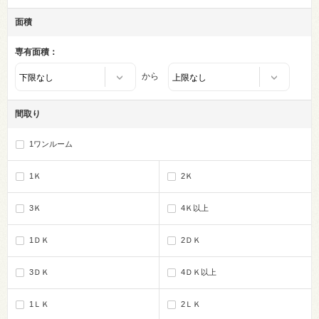
面積
専有面積：
から
間取り
1ワンルーム
1Ｋ
2Ｋ
3Ｋ
4Ｋ以上
1ＤＫ
2ＤＫ
3ＤＫ
4ＤＫ以上
1ＬＫ
2ＬＫ