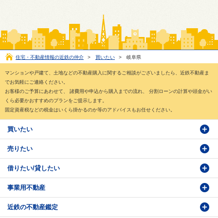
住宅・不動産情報の近鉄の仲介
>
買いたい
>
岐阜県
マンションや戸建て、土地などの不動産購入に関するご相談がございましたら、近鉄不動産ま
でお気軽にご連絡ください。
お客様のご予算にあわせて、 諸費用や申込から購入までの流れ、 分割ローンの計算や頭金がい
くら必要かおすすめのプランをご提示します。
固定資産税などの税金はいくら掛かるのか等のアドバイスもお任せください。
買いたい
売りたい
物件検索
借りたい/貸したい
物件番号検索
価格査定依頼
事業用不動産
投資・事業用検索
売却相談
賃貸物件検索
近鉄の不動産鑑定
購入のお問い合わせ
学園前賃貸センター
購入・売却の流れ