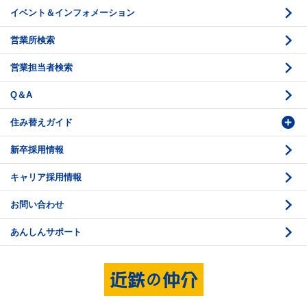
イベント＆インフォメーション
底地の資産性
鑑定評価ご相談例
営業所検索
相続と不動産
鑑定評価の流れ
営業担当者検索
不動産投資のQ＆A
お問い合わせ・ご相談
Q＆A
法人営業センター紹介
鑑定センター紹介
住み替えガイド
新卒採用情報
価格査定
購入のスケジュール
キャリア採用情報
媒介契約
物件資料の読み方 1
お問い合わせ
売却活動
物件資料の読み方 2
あんしんサポート
売却諸費用
現地見学のポイント
売却のスケジュール
重要事項説明
希望条件項目の確認
売買契約