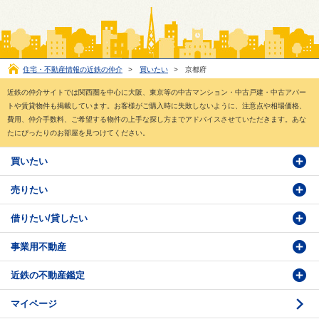
住宅・不動産情報の近鉄の仲介
>
買いたい
>
京都府
近鉄の仲介サイトでは関西圏を中心に大阪、東京等の中古マンション・中古戸建・中古アパー
トや賃貸物件も掲載しています。お客様がご購入時に失敗しないように、注意点や相場価格、
費用、仲介手数料、ご希望する物件の上手な探し方までアドバイスさせていただきます。あな
たにぴったりのお部屋を見つけてください。
買いたい
売りたい
物件検索
借りたい/貸したい
物件番号検索
価格査定依頼
事業用不動産
投資・事業用検索
売却相談
賃貸物件検索
近鉄の不動産鑑定
購入のお問い合わせ
学園前賃貸センター
購入・売却の流れ
マイページ
賃貸借のお問い合わせ
収益不動産の取扱
時価評価支援