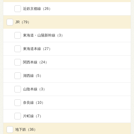
近鉄京都線
（26）
JR
（79）
東海道・山陽新幹線
（3）
東海道本線
（27）
関西本線
（24）
湖西線
（5）
山陰本線
（3）
奈良線
（10）
片町線
（7）
地下鉄
（36）