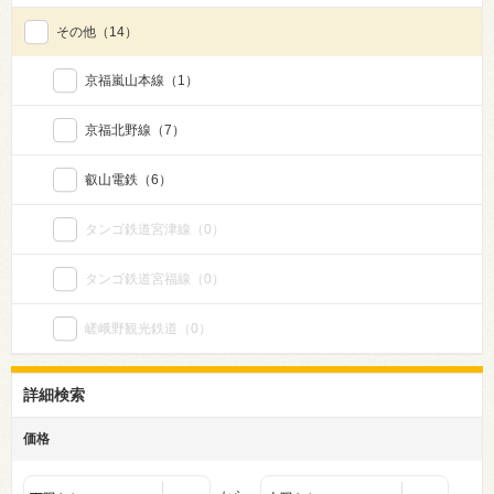
その他
（14）
京福嵐山本線
（1）
京福北野線
（7）
叡山電鉄
（6）
タンゴ鉄道宮津線
（0）
タンゴ鉄道宮福線
（0）
嵯峨野観光鉄道
（0）
詳細検索
価格