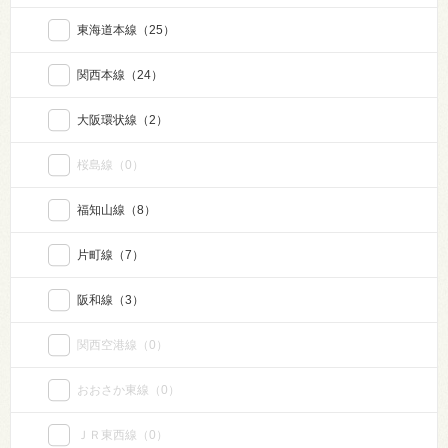
東海道本線
（25）
関西本線
（24）
大阪環状線
（2）
桜島線
（0）
福知山線
（8）
片町線
（7）
阪和線
（3）
関西空港線
（0）
おおさか東線
（0）
ＪＲ東西線
（0）