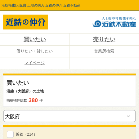
沿線検索|大阪府|土地の購入|近鉄の仲介|近鉄不動産
買いたい
売りたい
借りたい・貸したい
営業所検索
マイページ
買いたい
沿線（大阪府）の土地
380
掲載物件総数
件
近鉄
（214）