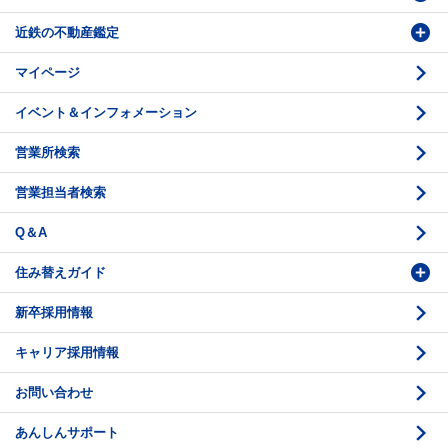
近鉄の不動産鑑定
購入のお問い合わせ
学園前賃貸センター
購入・売却の流れ
マイページ
賃貸借のお問い合わせ
収益不動産の取扱
時価評価支援
イベント＆インフォメーション
底地の資産性
鑑定評価ご相談例
営業所検索
相続と不動産
鑑定評価の流れ
営業担当者検索
不動産投資のQ＆A
お問い合わせ・ご相談
Q＆A
法人営業センター紹介
鑑定センター紹介
住み替えガイド
新卒採用情報
価格査定
購入のスケジュール
キャリア採用情報
媒介契約
物件資料の読み方 1
お問い合わせ
売却活動
物件資料の読み方 2
あんしんサポート
売却諸費用
現地見学のポイント