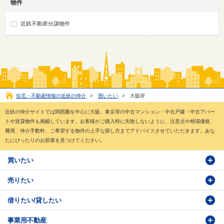
物件
近鉄不動産分譲物件
住宅・不動産情報の近鉄の仲介
>
買いたい
>
大阪府
近鉄の仲介サイトでは関西圏を中心に大阪、東京等の中古マンション・中古戸建・中古アパー
トや賃貸物件も掲載しています。お客様がご購入時に失敗しないように、注意点や相場価格、
費用、仲介手数料、ご希望する物件の上手な探し方までアドバイスさせていただきます。あな
たにぴったりのお部屋を見つけてください。
買いたい
売りたい
物件検索
借りたい/貸したい
物件番号検索
価格査定依頼
事業用不動産
投資・事業用検索
売却相談
賃貸物件検索