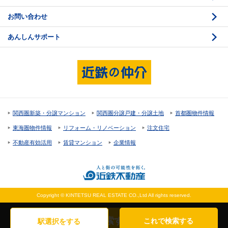
お問い合わせ
売却活動
物件資料の読み方 2
あんしんサポート
売却諸費用
現地見学のポイント
売却のスケジュール
重要事項説明
希望条件項目の確認
売買契約
資金計画のたて方
決済と引渡し 1
関西圏新築・分譲マンション
関西圏分譲戸建・分譲土地
首都圏物件情報
住宅ローンの種類
決済と引渡し 2
東海圏物件情報
リフォーム・リノベーション
注文住宅
返済計画
不動産有効活用
賃貸マンション
企業情報
購入諸費用
Copyright © KINTETSU REAL ESTATE CO.,Ltd All rights reserved.