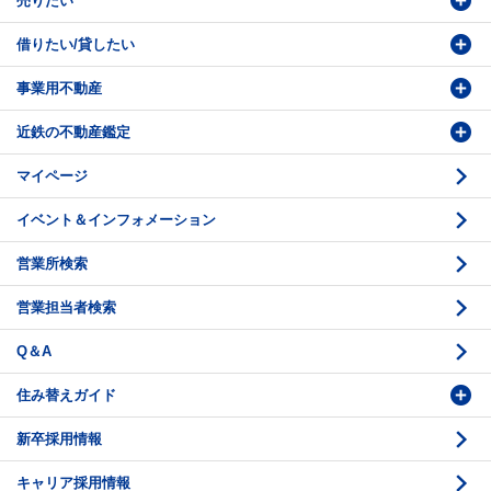
売りたい
物件検索
借りたい/貸したい
物件番号検索
価格査定依頼
事業用不動産
投資・事業用検索
売却相談
賃貸物件検索
近鉄の不動産鑑定
購入のお問い合わせ
学園前賃貸センター
購入・売却の流れ
マイページ
賃貸借のお問い合わせ
収益不動産の取扱
時価評価支援
イベント＆インフォメーション
底地の資産性
鑑定評価ご相談例
営業所検索
相続と不動産
鑑定評価の流れ
営業担当者検索
不動産投資のQ＆A
お問い合わせ・ご相談
Q＆A
法人営業センター紹介
鑑定センター紹介
住み替えガイド
新卒採用情報
価格査定
購入のスケジュール
キャリア採用情報
媒介契約
物件資料の読み方 1