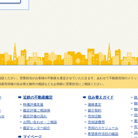
相談ください。営業担当がお客様の不動産を査定させていただきます。あわせて不動産売却のメリッ
動産売却後の住み替え物件の相談などもお気軽に営業担当にご相談ください。
い
近鉄の不動産鑑定
住み替えガイド
購
物
時価評価支援
価格査定
物
ー
鑑定評価ご相談例
媒介契約
現
わせ
鑑定評価の流れ
売却活動
重
お問い合わせ・ご相談
売却諸費用
売
鑑定センター紹介
売却のスケジュール
決
希望条件項目の確認
マイページ