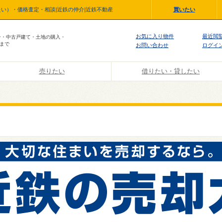
い）・価格査定・相談|近鉄の仲介|近鉄不動産
買いたい
お気に入り物件
最近閲
ン・中古戸建て・土地の購入・
まで
お問い合わせ
ログイ
売りたい
借りたい・貸したい