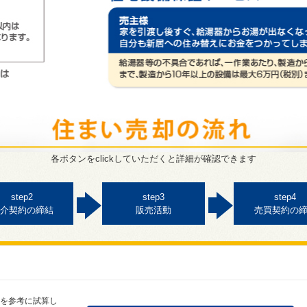
各ボタンをclickしていただくと詳細が確認できます
step2
step3
step4
介契約の締結
販売活動
売買契約の
を参考に試算し