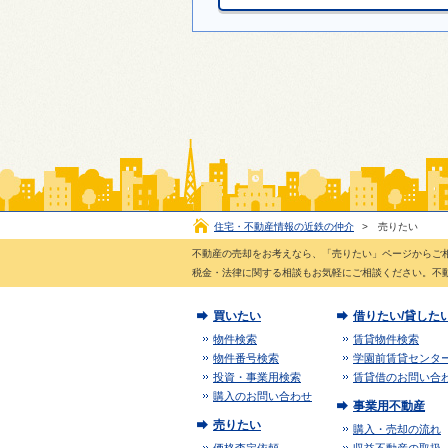
住宅・不動産情報の近鉄の仲介
>
売りたい
不動産の売却をお考えなら、「売りたい」ページからご
税金・法律に関する相談もお気軽にご相談ください。不
買いたい
借りたい/貸した
物件検索
賃貸物件検索
物件番号検索
学園前賃貸センタ
投資・事業用検索
賃貸借のお問い合
購入のお問い合わせ
事業用不動産
売りたい
購入・売却の流れ
価格査定依頼
収益不動産の取扱