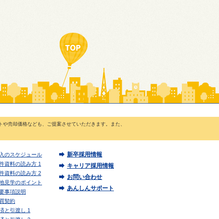
トや売却価格なども、ご提案させていただきます。また、
新卒採用情報
入のスケジュール
件資料の読み方 1
キャリア採用情報
件資料の読み方 2
お問い合わせ
地見学のポイント
あんしんサポート
要事項説明
買契約
済と引渡し 1