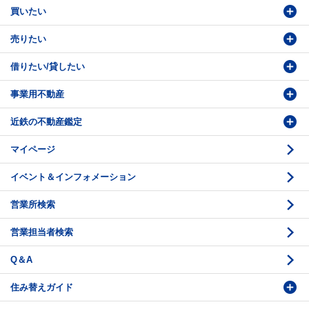
買いたい
売りたい
物件検索
借りたい/貸したい
物件番号検索
価格査定依頼
事業用不動産
投資・事業用検索
売却相談
賃貸物件検索
近鉄の不動産鑑定
購入のお問い合わせ
学園前賃貸センター
購入・売却の流れ
マイページ
賃貸借のお問い合わせ
収益不動産の取扱
時価評価支援
イベント＆インフォメーション
底地の資産性
鑑定評価ご相談例
営業所検索
相続と不動産
鑑定評価の流れ
営業担当者検索
不動産投資のQ＆A
お問い合わせ・ご相談
Q＆A
法人営業センター紹介
鑑定センター紹介
住み替えガイド