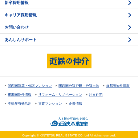
新卒採用情報
価格査定
購入のスケジュール
キャリア採用情報
媒介契約
物件資料の読み方 1
お問い合わせ
売却活動
物件資料の読み方 2
あんしんサポート
売却諸費用
現地見学のポイント
売却のスケジュール
重要事項説明
希望条件項目の確認
売買契約
資金計画のたて方
決済と引渡し 1
関西圏新築・分譲マンション
関西圏分譲戸建・分譲土地
首都圏物件情報
住宅ローンの種類
決済と引渡し 2
東海圏物件情報
リフォーム・リノベーション
注文住宅
返済計画
不動産有効活用
賃貸マンション
企業情報
購入諸費用
Copyright © KINTETSU REAL ESTATE CO.,Ltd All rights reserved.