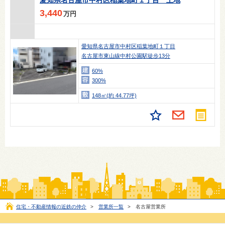
3,440
万円
愛知県名古屋市中村区稲葉地町１丁目
名古屋市東山線中村公園駅徒歩13分
60%
300%
148㎡(約 44.77坪)
住宅・不動産情報の近鉄の仲介
>
営業所一覧
>
名古屋営業所