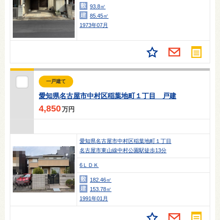
93.8㎡
85.45㎡
1973年07月
一戸建て
愛知県名古屋市中村区稲葉地町１丁目 戸建
4,850
万円
愛知県名古屋市中村区稲葉地町１丁目
名古屋市東山線中村公園駅徒歩13分
6ＬＤＫ
182.46㎡
153.78㎡
1991年01月