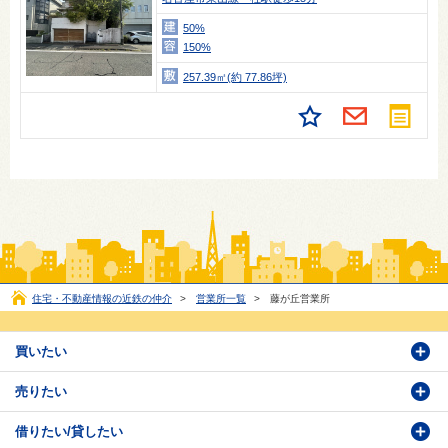
50%
150%
257.39㎡(約 77.86坪)
住宅・不動産情報の近鉄の仲介
>
営業所一覧
>
藤が丘営業所
買いたい
売りたい
物件検索
借りたい/貸したい
物件番号検索
価格査定依頼