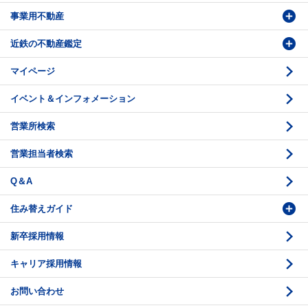
事業用不動産
投資・事業用検索
売却相談
賃貸物件検索
近鉄の不動産鑑定
購入のお問い合わせ
学園前賃貸センター
購入・売却の流れ
マイページ
賃貸借のお問い合わせ
収益不動産の取扱
時価評価支援
イベント＆インフォメーション
底地の資産性
鑑定評価ご相談例
営業所検索
相続と不動産
鑑定評価の流れ
営業担当者検索
不動産投資のQ＆A
お問い合わせ・ご相談
Q＆A
法人営業センター紹介
鑑定センター紹介
住み替えガイド
新卒採用情報
価格査定
購入のスケジュール
キャリア採用情報
媒介契約
物件資料の読み方 1
お問い合わせ
売却活動
物件資料の読み方 2