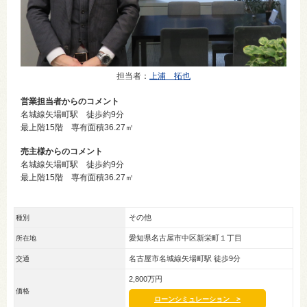
担当者
：
上浦 拓也
営業担当者からのコメント
名城線矢場町駅 徒歩約9分
最上階15階 専有面積36.27㎡
売主様からのコメント
名城線矢場町駅 徒歩約9分
最上階15階 専有面積36.27㎡
その他
種別
愛知県名古屋市中区新栄町１丁目
所在地
名古屋市名城線矢場町駅 徒歩9分
交通
2,800万円
価格
ローンシミュレーション >