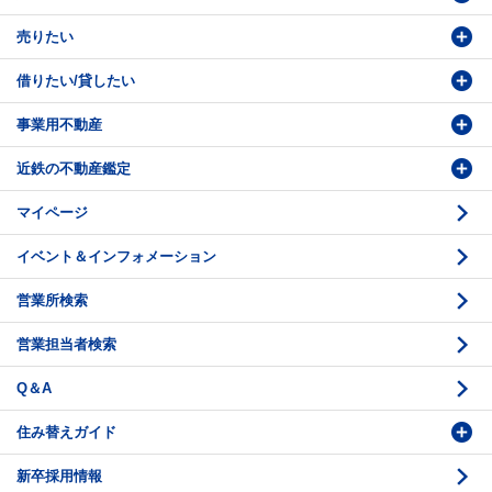
売りたい
物件検索
借りたい/貸したい
物件番号検索
価格査定依頼
事業用不動産
投資・事業用検索
売却相談
賃貸物件検索
近鉄の不動産鑑定
購入のお問い合わせ
学園前賃貸センター
購入・売却の流れ
マイページ
賃貸借のお問い合わせ
収益不動産の取扱
時価評価支援
イベント＆インフォメーション
底地の資産性
鑑定評価ご相談例
営業所検索
相続と不動産
鑑定評価の流れ
営業担当者検索
不動産投資のQ＆A
お問い合わせ・ご相談
Q＆A
法人営業センター紹介
鑑定センター紹介
住み替えガイド
新卒採用情報
価格査定
購入のスケジュール