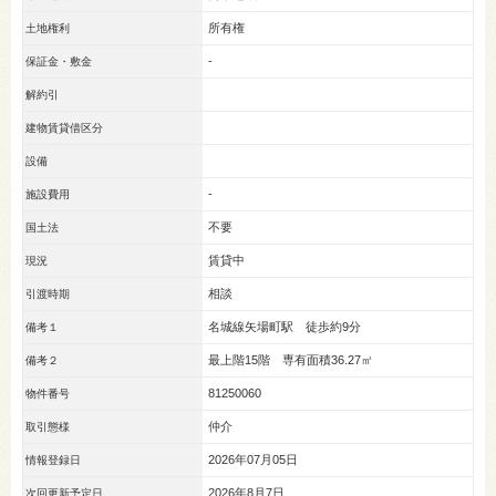
所有権
土地権利
-
保証金・敷金
解約引
建物賃貸借区分
設備
-
施設費用
不要
国土法
賃貸中
現況
相談
引渡時期
名城線矢場町駅 徒歩約9分
備考１
最上階15階 専有面積36.27㎡
備考２
81250060
物件番号
仲介
取引態様
2026年07月05日
情報登録日
2026年8月7日
次回更新予定日