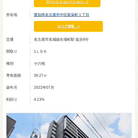
ローンシミュレーション >
所在地
愛知県名古屋市中区新栄町１丁目
エリア情報 >
交通
名古屋市名城線矢場町駅 徒歩9分
間取り
1ＬＤＫ
種別
その他
専有面積
36.27㎡
築年月
2022年07月
利回り
4.13%