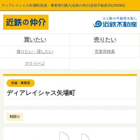
ディアレイシャス矢場町|投資・事業用の購入|近鉄の仲介|近鉄不動産(81250060)
買いたい
売りたい
借りたい・貸したい
営業所検索
マイページ
投資・事業用
ディアレイシャス矢場町
利回り