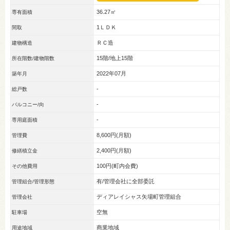
36.27㎡
専有面積
1ＬＤＫ
間取
ＲＣ造
建物構造
15階/地上15階
所在階数/建物階数
2022年07月
築年月
-
総戸数
-
バルコニー/向
-
専用庭面積
8,600円(月額)
管理費
2,400円(月額)
修繕積立金
100円(町内会費)
その他費用
有/管理会社に全部委託
管理組合/管理形態
ディアレイシャス矢場町管理組合
管理会社
空無
駐車場
商業地域
用途地域