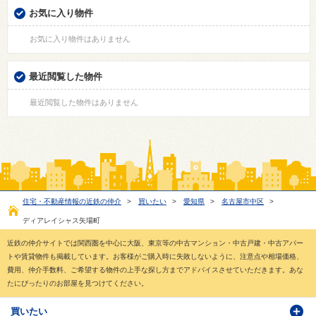
お気に入り物件
お気に入り物件はありません
最近閲覧した物件
最近閲覧した物件はありません
住宅・不動産情報の近鉄の仲介
>
買いたい
>
愛知県
>
名古屋市中区
>
ディアレイシャス矢場町
近鉄の仲介サイトでは関西圏を中心に大阪、東京等の中古マンション・中古戸建・中古アパー
トや賃貸物件も掲載しています。お客様がご購入時に失敗しないように、注意点や相場価格、
費用、仲介手数料、ご希望する物件の上手な探し方までアドバイスさせていただきます。あな
たにぴったりのお部屋を見つけてください。
買いたい